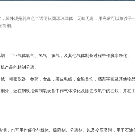
胶，其外观是乳白色半透明状圆球玻璃体，无味无毒，用完后可以象沙子
潮制剂。
化剂，工业气体氧气、氢气、氯气，及其他气体制备过程中作脱水净化。
有机产品的精制分离。
器械，精密仪器，参药，食品，裘皮毛线，金银首饰，档案字画及其他物
燥剂外，还在钢铁冶炼制氧设备中作气体净化及除去液氧中的乙炔，并在
防潮，也可用作催化剂载体、吸附剂、分离剂、以及变压吸附，用于石油